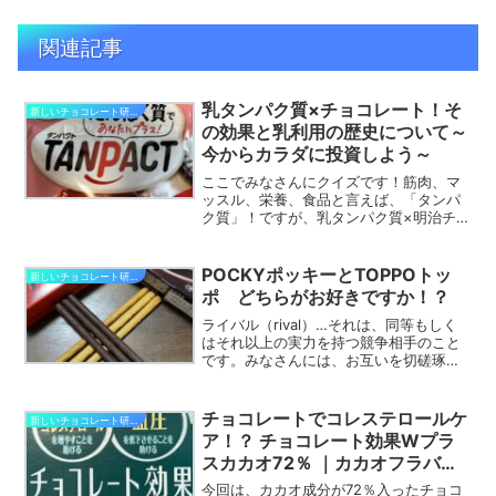
関連記事
乳タンパク質×チョコレート！そ
新しいチョコレート研究開発
の効果と乳利用の歴史について～
今からカラダに投資しよう～
ここでみなさんにクイズです！筋肉、マ
ッスル、栄養、食品と言えば、「タンパ
ク質」！ですが、乳タンパク質×明治チョ
コレートといえば！タンパク質であなた
にプラス「TANPACT（タンパクト）ミル
クチョコレート」です！正解！今回はみ
POCKYポッキーとTOPPOトッ
新しいチョコレート研究開発
なさんが大好きな...
ポ どちらがお好きですか！？
ライバル（rival）…それは、同等もしく
はそれ以上の実力を持つ競争相手のこと
です。みなさんには、お互いを切磋琢磨
し合えるライバルはいますか？お菓子の
世界でも、お菓子同士のライバル関係っ
てあると私は思います。今回は、
チョコレートでコレステロールケ
新しいチョコレート研究開発
Pocky（ポッキー）と...
ア！？ チョコレート効果Wプラ
スカカオ72％ ｜カカオフラバノ
ールの機能性
今回は、カカオ成分が72％入ったチョコ