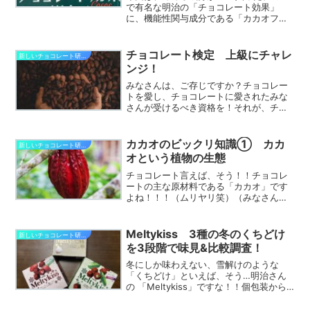
で有名な明治の「チョコレート効果」
に、機能性関与成分である「カカオフラ
バノール」がプラスされた商品を紹介し
ようと思います！チョコレート効果 W
プラスカカオ72％とは？「チョコレート
チョコレート検定 上級にチャレ
新しいチョコレート研究開発
効果 Wプラスカカオ7...
ンジ！
みなさんは、ご存じですか？チョコレー
トを愛し、チョコレートに愛されたみな
さんが受けるべき資格を！それが、チョ
コレート検定！！私もチョコレートの研
究開発をやっている身としては、絶対に
取っておきたい栄光と思い、「チョコレ
カカオのビックリ知識① カカ
新しいチョコレート研究開発
ート検定」にチャレンジし...
オという植物の生態
チョコレート言えば、そう！！チョコレ
ートの主な原材料である「カカオ」です
よね！！！（ムリヤリ笑）（みなさんの
声）でもカカオって言葉は分かるけど、
一体どんなものなのか…よく分からない
な～！でもチョコ好きだから知りたいか
Meltykiss 3種の冬のくちどけ
新しいチョコレート研究開発
も！（私）「カカオ」を知...
を3段階で味見&比較調査！
冬にしか味わえない、雪解けのような
「くちどけ」といえば、そう…明治さん
の 「Meltykiss」ですな！！個包装から
取り出しただけでは融けず、口に入れた
瞬間に舌の上で薄く広がる心地よさ…幸