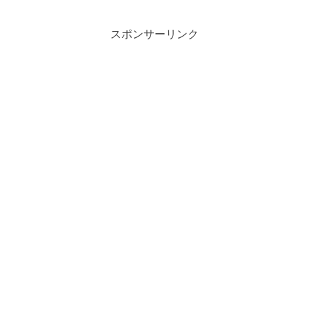
せいっぱいで、なんとも言えませんよ
ね！そんなMelt...
スポンサーリンク